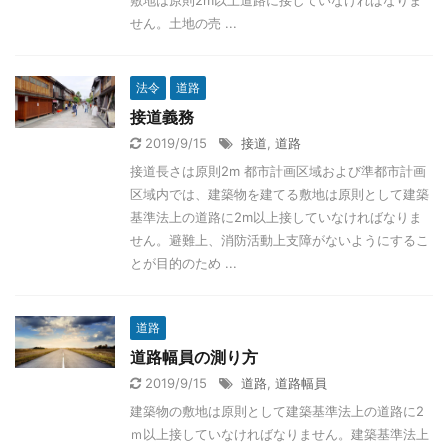
敷地は原則2m以上道路に接していなければなりま
せん。土地の売 ...
法令
道路
接道義務
2019/9/15
接道
,
道路
接道長さは原則2m 都市計画区域および準都市計画
区域内では、建築物を建てる敷地は原則として建築
基準法上の道路に2m以上接していなければなりま
せん。避難上、消防活動上支障がないようにするこ
とが目的のため ...
道路
道路幅員の測り方
2019/9/15
道路
,
道路幅員
建築物の敷地は原則として建築基準法上の道路に2
ｍ以上接していなければなりません。建築基準法上