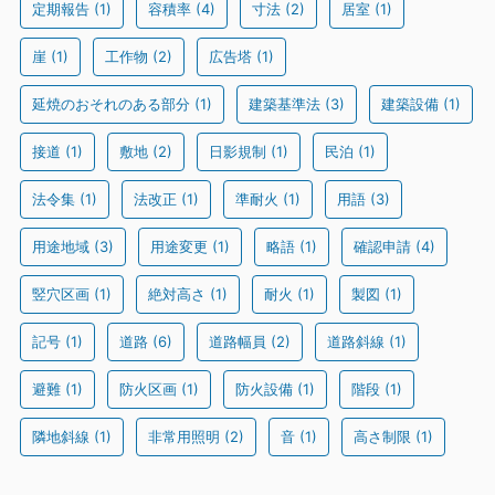
定期報告
(1)
容積率
(4)
寸法
(2)
居室
(1)
崖
(1)
工作物
(2)
広告塔
(1)
延焼のおそれのある部分
(1)
建築基準法
(3)
建築設備
(1)
接道
(1)
敷地
(2)
日影規制
(1)
民泊
(1)
法令集
(1)
法改正
(1)
準耐火
(1)
用語
(3)
用途地域
(3)
用途変更
(1)
略語
(1)
確認申請
(4)
竪穴区画
(1)
絶対高さ
(1)
耐火
(1)
製図
(1)
記号
(1)
道路
(6)
道路幅員
(2)
道路斜線
(1)
避難
(1)
防火区画
(1)
防火設備
(1)
階段
(1)
隣地斜線
(1)
非常用照明
(2)
音
(1)
高さ制限
(1)