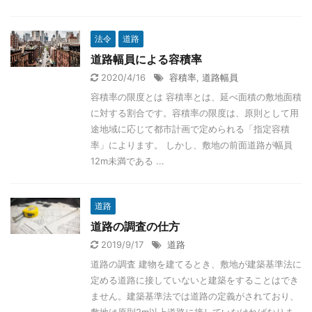
法令
道路
道路幅員による容積率
2020/4/16
容積率
,
道路幅員
容積率の限度とは 容積率とは、延べ面積の敷地面積
に対する割合です。容積率の限度は、原則として用
途地域に応じて都市計画で定められる「指定容積
率」によります。 しかし、敷地の前面道路が幅員
12m未満である ...
道路
道路の調査の仕方
2019/9/17
道路
道路の調査 建物を建てるとき、敷地が建築基準法に
定める道路に接していないと建築をすることはでき
ません。建築基準法では道路の定義がされており、