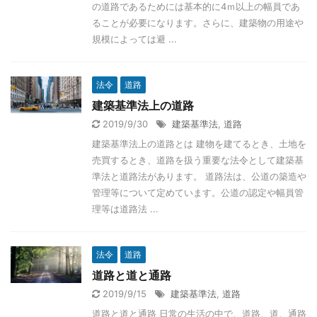
の道路であるためには基本的に4ｍ以上の幅員であ
ることが必要になります。さらに、建築物の用途や
規模によっては避 ...
法令
道路
建築基準法上の道路
2019/9/30
建築基準法
,
道路
建築基準法上の道路とは 建物を建てるとき、土地を
売買するとき、道路を扱う重要な法令として建築基
準法と道路法があります。 道路法は、公道の築造や
管理等について定めています。公道の認定や幅員管
理等は道路法 ...
法令
道路
道路と道と通路
2019/9/15
建築基準法
,
道路
道路と道と通路 日常の生活の中で、道路、道、通路