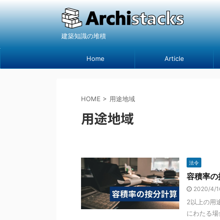
建築知識の堆積
Home
Article
HOME
>
用途地域
用途地域
法令
容積率の
2020/4/
2以上の用
にわたる場