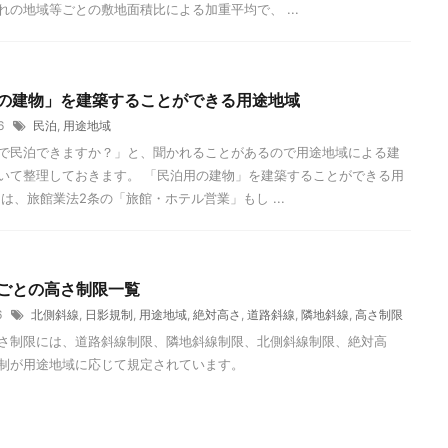
れの地域等ごとの敷地面積比による加重平均で、 ...
の建物」を建築することができる用途地域
16
民泊
,
用途地域
で民泊できますか？」と、聞かれることがあるので用途地域による建
いて整理しておきます。 「民泊用の建物」を建築することができる用
泊は、旅館業法2条の「旅館・ホテル営業」もし ...
ごとの高さ制限一覧
16
北側斜線
,
日影規制
,
用途地域
,
絶対高さ
,
道路斜線
,
隣地斜線
,
高さ制限
さ制限には、道路斜線制限、隣地斜線制限、北側斜線制限、絶対高
制が用途地域に応じて規定されています。