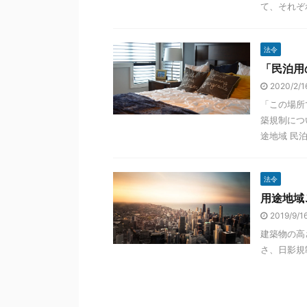
て、それぞ
法令
「民泊用
2020/2/
「この場所
築規制につ
途地域 民
法令
用途地域
2019/9/
建築物の高
さ、日影規