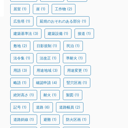
居室
(1)
崖
(1)
工作物
(2)
広告塔
(1)
延焼のおそれのある部分
(1)
建築基準法
(3)
建築設備
(1)
接道
(1)
敷地
(2)
日影規制
(1)
民泊
(1)
法令集
(1)
法改正
(1)
準耐火
(1)
用語
(3)
用途地域
(3)
用途変更
(1)
略語
(1)
確認申請
(4)
竪穴区画
(1)
絶対高さ
(1)
耐火
(1)
製図
(1)
記号
(1)
道路
(6)
道路幅員
(2)
道路斜線
(1)
避難
(1)
防火区画
(1)