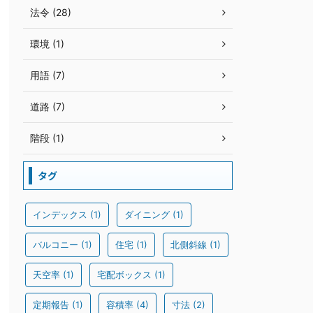
法令 (28)
環境 (1)
用語 (7)
道路 (7)
階段 (1)
タグ
インデックス
(1)
ダイニング
(1)
バルコニー
(1)
住宅
(1)
北側斜線
(1)
天空率
(1)
宅配ボックス
(1)
定期報告
(1)
容積率
(4)
寸法
(2)