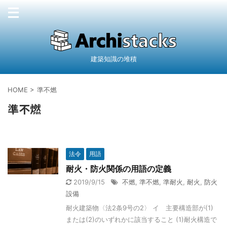
建築知識の堆積
HOME
>
準不燃
準不燃
法令
用語
耐火・防火関係の用語の定義
2019/9/15
不燃
,
準不燃
,
準耐火
,
耐火
,
防火
設備
耐火建築物〈法2条9号の2〉 イ 主要構造部が(1)
または(2)のいずれかに該当すること (1)耐火構造で