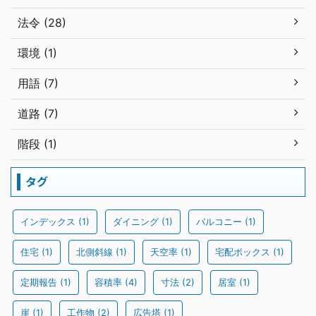
法令 (28)
環境 (1)
用語 (7)
道路 (7)
階段 (1)
タグ
インデックス
(1)
ダイニング
(1)
バルコニー
(1)
住宅
(1)
北側斜線
(1)
天空率
(1)
宅配ボックス
(1)
定期報告
(1)
容積率
(4)
寸法
(2)
居室
(1)
崖
(1)
工作物
(2)
広告塔
(1)