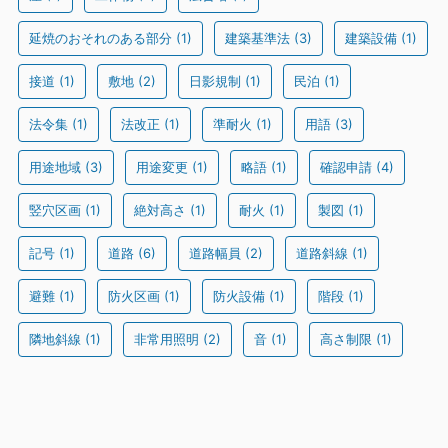
延焼のおそれのある部分
(1)
建築基準法
(3)
建築設備
(1)
接道
(1)
敷地
(2)
日影規制
(1)
民泊
(1)
法令集
(1)
法改正
(1)
準耐火
(1)
用語
(3)
用途地域
(3)
用途変更
(1)
略語
(1)
確認申請
(4)
竪穴区画
(1)
絶対高さ
(1)
耐火
(1)
製図
(1)
記号
(1)
道路
(6)
道路幅員
(2)
道路斜線
(1)
避難
(1)
防火区画
(1)
防火設備
(1)
階段
(1)
隣地斜線
(1)
非常用照明
(2)
音
(1)
高さ制限
(1)