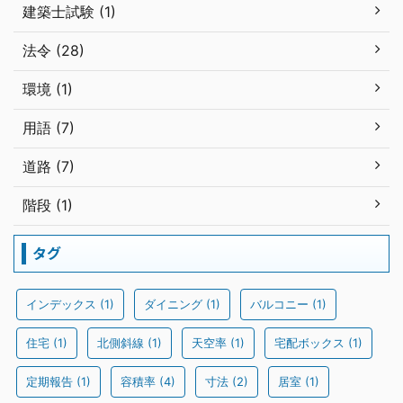
建築士試験 (1)
法令 (28)
環境 (1)
用語 (7)
道路 (7)
階段 (1)
タグ
インデックス
(1)
ダイニング
(1)
バルコニー
(1)
住宅
(1)
北側斜線
(1)
天空率
(1)
宅配ボックス
(1)
定期報告
(1)
容積率
(4)
寸法
(2)
居室
(1)