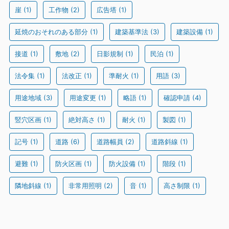
崖
(1)
工作物
(2)
広告塔
(1)
延焼のおそれのある部分
(1)
建築基準法
(3)
建築設備
(1)
接道
(1)
敷地
(2)
日影規制
(1)
民泊
(1)
法令集
(1)
法改正
(1)
準耐火
(1)
用語
(3)
用途地域
(3)
用途変更
(1)
略語
(1)
確認申請
(4)
竪穴区画
(1)
絶対高さ
(1)
耐火
(1)
製図
(1)
記号
(1)
道路
(6)
道路幅員
(2)
道路斜線
(1)
避難
(1)
防火区画
(1)
防火設備
(1)
階段
(1)
隣地斜線
(1)
非常用照明
(2)
音
(1)
高さ制限
(1)